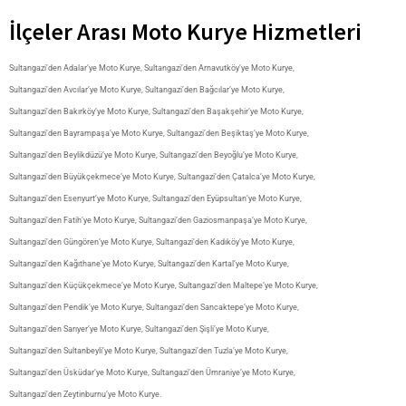
İlçeler Arası Moto Kurye Hizmetleri
Sultangazi’den Adalar’ye Moto Kurye
,
Sultangazi’den Arnavutköy’ye Moto Kurye
,
Sultangazi’den Avcılar’ye Moto Kurye
,
Sultangazi’den Bağcılar’ye Moto Kurye
,
Sultangazi’den Bakırköy’ye Moto Kurye
,
Sultangazi’den Başakşehir’ye Moto Kurye
,
Sultangazi’den Bayrampaşa’ye Moto Kurye
,
Sultangazi’den Beşiktaş’ye Moto Kurye
,
Sultangazi’den Beylikdüzü’ye Moto Kurye
,
Sultangazi’den Beyoğlu’ye Moto Kurye
,
Sultangazi’den Büyükçekmece’ye Moto Kurye
,
Sultangazi’den Çatalca’ye Moto Kurye
,
Sultangazi’den Esenyurt’ye Moto Kurye
,
Sultangazi’den Eyüpsultan’ye Moto Kurye
,
Sultangazi’den Fatih’ye Moto Kurye
,
Sultangazi’den Gaziosmanpaşa’ye Moto Kurye
,
Sultangazi’den Güngören’ye Moto Kurye
,
Sultangazi’den Kadıköy’ye Moto Kurye
,
Sultangazi’den Kağıthane’ye Moto Kurye
,
Sultangazi’den Kartal’ye Moto Kurye
,
Sultangazi’den Küçükçekmece’ye Moto Kurye
,
Sultangazi’den Maltepe’ye Moto Kurye
,
Sultangazi’den Pendik’ye Moto Kurye
,
Sultangazi’den Sancaktepe’ye Moto Kurye
,
Sultangazi’den Sarıyer’ye Moto Kurye
,
Sultangazi’den Şişli’ye Moto Kurye
,
Sultangazi’den Sultanbeyli’ye Moto Kurye
,
Sultangazi’den Tuzla’ye Moto Kurye
,
Sultangazi’den Üsküdar’ye Moto Kurye
,
Sultangazi’den Ümraniye’ye Moto Kurye
,
Sultangazi’den Zeytinburnu’ye Moto Kurye
.