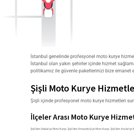
İstanbul genelinde profesyonel moto kurye hizmetle
İstanbul olan yakın şehirler içinde hizmet sağlama
politikamız ile güvenle paketlerinizi bize emanet e
Şişli Moto Kurye Hizmetle
Şişli içinde profesyonel moto kurye hizmetleri sunu
İlçeler Arası Moto Kurye Hizmet
Şişli’den Adalar’ye Moto Kurye
,
Şişli’den Arnavutköy’ye Moto Kurye
,
Şişli’den Avcılar’ye