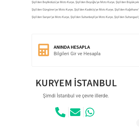
Şişli’den Beylikdüzü’ye Moto Kurye
,
Şişli’den Beyoğlu’ye Moto Kurye
,
Şişli’den Büyükçe
Şişli’den Güngören’ye Moto Kurye
,
Şişli’den Kadıköy’ye Moto Kurye
,
Şişli’den Kağıthane
Şişli’den Sarıyer’ye Moto Kurye
,
Şişli’den Sultanbeyli’ye Moto Kurye
,
Şişli’den Sultangazi
ANINDA HESAPLA
Bilgileri Gir ve Hesapla
KURYEM İSTANBUL
Şimdi İstanbul ve çevre illerde.