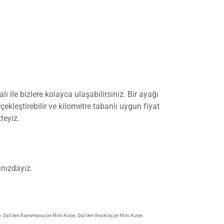
 ile bizlere kolayca ulaşabilirsiniz. Bir ayağı
çekleştirebilir ve kilometre tabanlı uygun fiyat
teyiz.
ınızdayız.
e
,
Şişli’den Bayrampaşa’ye Moto Kurye
,
Şişli’den Beşiktaş’ye Moto Kurye
,