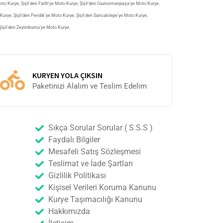
Moto Kurye
,
Şişli’den Fatih’ye Moto Kurye
,
Şişli’den Gaziosmanpaşa’ye Moto Kurye
,
 Kurye
,
Şişli’den Pendik’ye Moto Kurye
,
Şişli’den Sancaktepe’ye Moto Kurye
,
Şişli’den Zeytinburnu’ye Moto Kurye
.
KURYEN YOLA ÇIKSIN
Paketinizi Alalım ve Teslim Edelim
Sıkça Sorular Sorular ( S.S.S )
Faydalı Bilgiler
Mesafeli Satış Sözleşmesi
Teslimat ve İade Şartları
Gizlilik Politikası
Kişisel Verileri Koruma Kanunu
Kurye Taşımacılığı Kanunu
Hakkımızda