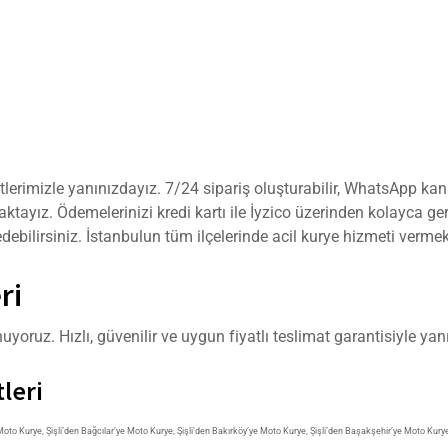
rimizle yanınızdayız. 7/24 sipariş oluşturabilir, WhatsApp kanalı
ktayız. Ödemelerinizi kredi kartı ile İyzico üzerinden kolayca ger
debilirsiniz. İstanbulun tüm ilçelerinde acil kurye hizmeti vermek
ri
yoruz. Hızlı, güvenilir ve uygun fiyatlı teslimat garantisiyle yan
leri
 Moto Kurye
,
Şişli’den Bağcılar’ye Moto Kurye
,
Şişli’den Bakırköy’ye Moto Kurye
,
Şişli’den Başakşehir’ye Moto Kury