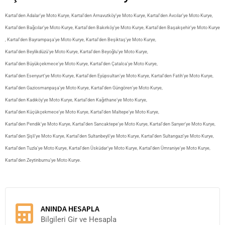
Kartal’den Adalar’ye Moto Kurye
,
Kartal’den Arnavutköy’ye Moto Kurye
,
Kartal’den Avcılar’ye Moto Kurye
,
Kartal’den Bağcılar’ye Moto Kurye
,
Kartal’den Bakırköy’ye Moto Kurye
,
Kartal’den Başakşehir’ye Moto Kurye
,
Kartal’den Bayrampaşa’ye Moto Kurye
,
Kartal’den Beşiktaş’ye Moto Kurye
,
Kartal’den Beylikdüzü’ye Moto Kurye
,
Kartal’den Beyoğlu’ye Moto Kurye
,
Kartal’den Büyükçekmece’ye Moto Kurye
,
Kartal’den Çatalca’ye Moto Kurye
,
Kartal’den Esenyurt’ye Moto Kurye
,
Kartal’den Eyüpsultan’ye Moto Kurye
,
Kartal’den Fatih’ye Moto Kurye
,
Kartal’den Gaziosmanpaşa’ye Moto Kurye
,
Kartal’den Güngören’ye Moto Kurye
,
Kartal’den Kadıköy’ye Moto Kurye
,
Kartal’den Kağıthane’ye Moto Kurye
,
Kartal’den Küçükçekmece’ye Moto Kurye
,
Kartal’den Maltepe’ye Moto Kurye
,
Kartal’den Pendik’ye Moto Kurye
,
Kartal’den Sancaktepe’ye Moto Kurye
,
Kartal’den Sarıyer’ye Moto Kurye
,
Kartal’den Şişli’ye Moto Kurye
,
Kartal’den Sultanbeyli’ye Moto Kurye
,
Kartal’den Sultangazi’ye Moto Kurye
,
Kartal’den Tuzla’ye Moto Kurye
,
Kartal’den Üsküdar’ye Moto Kurye
,
Kartal’den Ümraniye’ye Moto Kurye
,
Kartal’den Zeytinburnu’ye Moto Kurye
.
ANINDA HESAPLA
Bilgileri Gir ve Hesapla