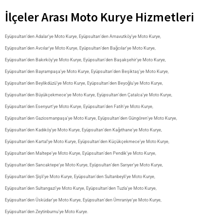
İlçeler Arası Moto Kurye Hizmetleri
Eyüpsultan’den Adalar’ye Moto Kurye
,
Eyüpsultan’den Arnavutköy’ye Moto Kurye
,
Eyüpsultan’den Avcılar’ye Moto Kurye
,
Eyüpsultan’den Bağcılar’ye Moto Kurye
,
Eyüpsultan’den Bakırköy’ye Moto Kurye
,
Eyüpsultan’den Başakşehir’ye Moto Kurye
,
Eyüpsultan’den Bayrampaşa’ye Moto Kurye
,
Eyüpsultan’den Beşiktaş’ye Moto Kurye
,
Eyüpsultan’den Beylikdüzü’ye Moto Kurye
,
Eyüpsultan’den Beyoğlu’ye Moto Kurye
,
Eyüpsultan’den Büyükçekmece’ye Moto Kurye
,
Eyüpsultan’den Çatalca’ye Moto Kurye
,
Eyüpsultan’den Esenyurt’ye Moto Kurye
,
Eyüpsultan’den Fatih’ye Moto Kurye
,
Eyüpsultan’den Gaziosmanpaşa’ye Moto Kurye
,
Eyüpsultan’den Güngören’ye Moto Kurye
,
Eyüpsultan’den Kadıköy’ye Moto Kurye
,
Eyüpsultan’den Kağıthane’ye Moto Kurye
,
Eyüpsultan’den Kartal’ye Moto Kurye
,
Eyüpsultan’den Küçükçekmece’ye Moto Kurye
,
Eyüpsultan’den Maltepe’ye Moto Kurye
,
Eyüpsultan’den Pendik’ye Moto Kurye
,
Eyüpsultan’den Sancaktepe’ye Moto Kurye
,
Eyüpsultan’den Sarıyer’ye Moto Kurye
,
Eyüpsultan’den Şişli’ye Moto Kurye
,
Eyüpsultan’den Sultanbeyli’ye Moto Kurye
,
Eyüpsultan’den Sultangazi’ye Moto Kurye
,
Eyüpsultan’den Tuzla’ye Moto Kurye
,
Eyüpsultan’den Üsküdar’ye Moto Kurye
,
Eyüpsultan’den Ümraniye’ye Moto Kurye
,
Eyüpsultan’den Zeytinburnu’ye Moto Kurye
.